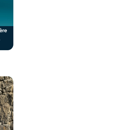
ière
.